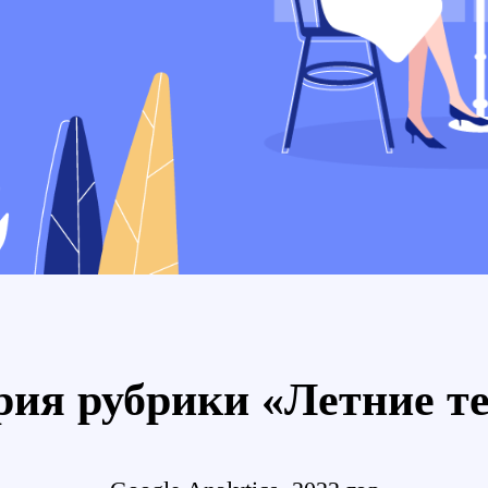
рия рубрики «Летние т
+ 375 29