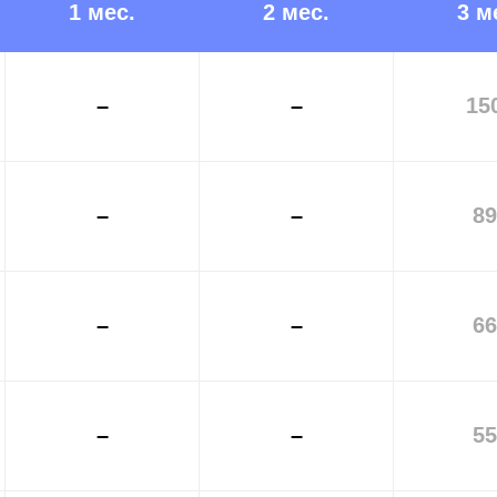
1 мес.
2 мес.
3 м
–
–
15
–
–
89
–
–
66
–
–
55