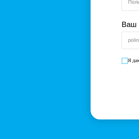
Ваш 
Я д