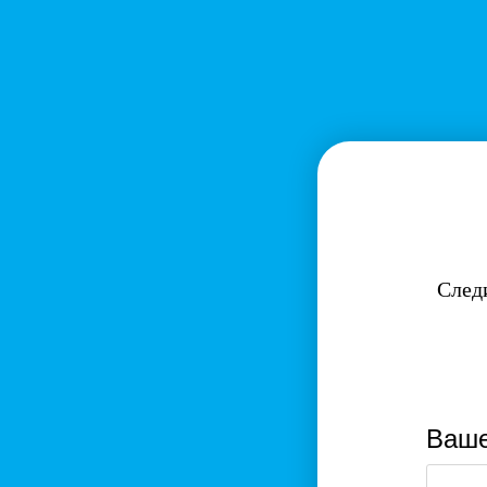
След
Ваше