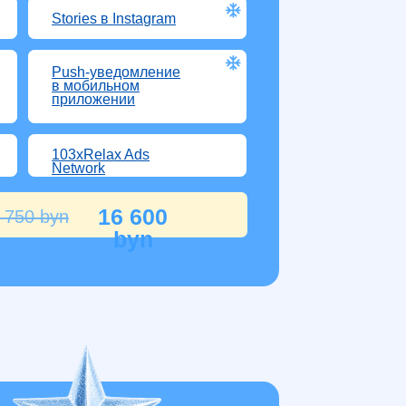
альный баннер
проекте
й год»
s в Instagram
уведомление
ильном
жении