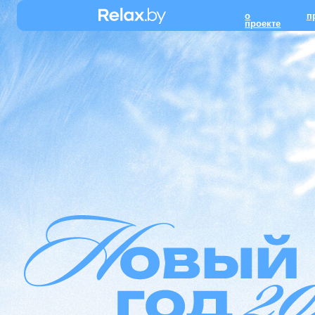
о
преимуще
проекте