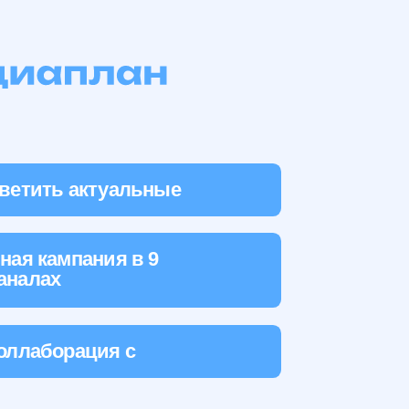
ия в 9
ия с