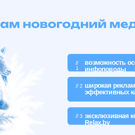
1
инфоповоды
широкая рекламная кампан
// 2
эффективных каналах
эксклюзивная коллаборац
// 3
Relax.by