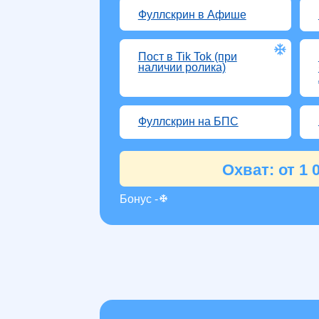
Кликай на
инструмен
Брендирование фона
Промоб
спецпроекта «Новый
спецпр
год»
год»
Фуллскрин в Афише
Reels/П
Пост в Tik Tok (при
Блочно
наличии ролика)
бренди
Афиш