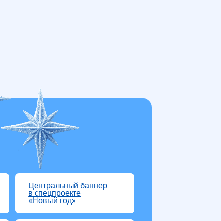
альный баннер
проекте
й год»
s в Instagram
уведомление
ильном
жении
lax Ads
rk
16 600
byn