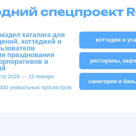
азднования
рестораны, кафе и бары
ративов и
26 — 15 января
санатории и базы отдыха
никальных просмотров
возможность осветить ак
//