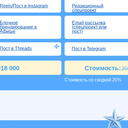
Пакет
TOP
 блоки, чтобы узнать подробнее о наших
тах
орд в
Фуллскрин в
Центр
оекте «Новый
спецпроекте «Новый
в спец
год»
«Новы
ост в Instagram
ТОП-новость
Storie
е
Email-рассылка
Push-
рование в
(спецпроект или
в моб
е
пост)
прило