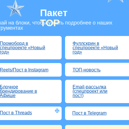
 Threads
Пост в Telegram
103xRe
Netwo
Стоимость:
14 000
byn
Стоимость со скидкой 20%
Пакет
PROFI
 блоки, чтобы узнать подробнее о наших
тах
орд в
Фуллскрин в
Центр
оекте «Новый
спецпроекте «Новый
в спец
год»
«Новы