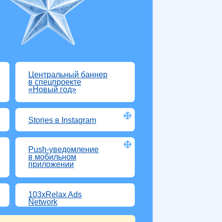
lax Ads
rk
11 200
byn
альный баннер
проекте
й год»