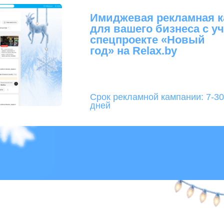
Срок рекламной кампании:
7-30
дней
л каталога для
коттеджи и усадьбы
, коттеджей и
ватели