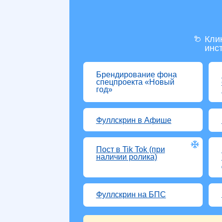
Пост в
Фуллскрин на БПС
Охват: от 718
000
Бонус -
Кликай на
инструмен
Брендирование фона
Промоб
спецпроекта «Новый
спецпр
год»
год»