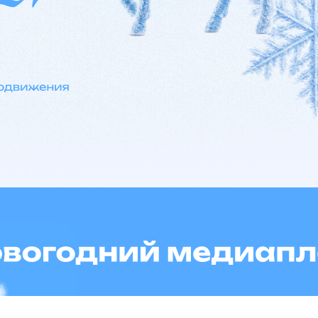
Имиджевая рекламная кампания
для вашего бизнеса с участием в
спецпроекте «Новый
год» на Relax.by