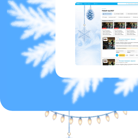
Это тематический разде
продвижения заведений
баз отдыха, где пользо