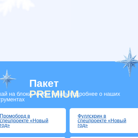
Пакет
PREMIUM
 блоки, чтобы узнать подробнее о наших
тах
орд в
Фуллскрин в
Центр
оекте «Новый
спецпроекте «Новый
в спец
год»
«Новы
ост в Instagram
Редакционный
Storie
спецпроект
е
Email-рассылка
Push-
рование в
(спецпроект или
в моб
е
пост)
прило
 Threads
Пост в Telegram
103xRe
Netwo
00
Стоимость:
20 750 byn
Стоимость со скидкой 20%