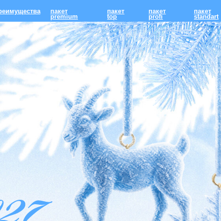
ства
пакет
пакет
пакет
пакет
premium
top
profi
standart