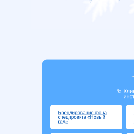
Кликай на
инструмен
Брендирование фона
Промоб
спецпроекта «Новый
спецпр
год»
год»
Фуллскрин в Афише
Reels/П
Пост в Tik Tok (при
Блочно
наличии ролика)
бренди
Афиш
Пост в
Фуллскрин на БПС
Охват: от 1 018 0
Бонус -