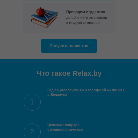
Приводим студентов
до 50 клиентов в месяц
в каждую компанию
Получить клиентов
Что такое Relax.by
Собираем весь целевой
Гид по развлечениям и городской жизни № 1
трафик
в Беларуси
из поиска
1
Собираем весь целевой
и социальных сетей
трафик
из поиска
и социальных сетей
Целевая площадка
2
с вашими клиентами
Помогаем выбирать
в удобном каталоге