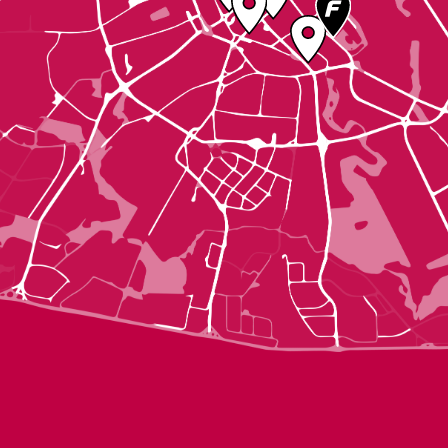
трансляцию Чемпионата мира по футболу 2026 с адресами на карте.
Бары с трансляцией — это тематические спортбары, где можно посидеть с
друзьями, а сама атмосфера пропитана духом соперничества и дружбы
одновременно. Также многие бары Минска будут транслировать ЧМ, и
лучший способ узнать, куда сходить посмотреть трансляцию футбольных
матчей 2026 — увидеть все заведения на карте.
Открытые пространства и фудкорты — это летние площадки Минска под
открытым небом, где трансляции будут вестись на большом экране, а
посетители смогут не только поболеть за любимую футбольную команду,
но и выбрать закуски из множества фуд-траков и торговых точек.
Стадионы в качестве мест для онлайн-трансляции стали популярным
форматом в последние годы. Где еще можно почувствовать себя
болельщиком, как не сидя в ряду над настоящим футбольным полем.
Кинотеатры, где можно посмотреть трансляцию Чемпионата по футболу в
Минске — новая возможность посмотреть матч на большом экране, но в
уютной атмосфере.
Выбирайте подходящий формат, и собирайтесь с друзьями за просмотром
ЧМ по футболу вместе с Relax.by!