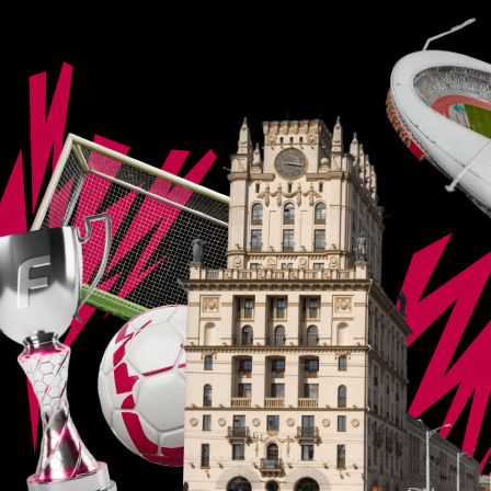
Это лето громко начнется
с грандиозного события в мировом
футболе — чемпионата мира.
С 11 июня по 19 июля в США, Канаде
и Мексике пройдет главный
спортивный турнир четырехлетия,
где сойдутся сильнейшие
национальные сборные со всей