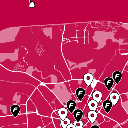
© 2026 Relax.by — проект компании ARTOX
Чемпионат мира по футболу 2026 пройдет с 11 по 19 июля, и в эти дни
болельщики из разных городов стараются увидеть игру любимой
команды. Посмотреть ЧМ 2026 по футболу в Минске можно,
забронировав столик в спорт-баре с онлайн-трансляцией, а также
посетив множество локаций под открытым небом.
Где посмотреть ЧМ по футболу 2026 в Минске?
На Relax.by мы собрали полный список мест, где можно посмотреть