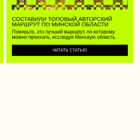
русской кухни и насладиться природой. Небольшие размеры страны позволяют легко попасть в разные уголки за к
лить на 4 группы.