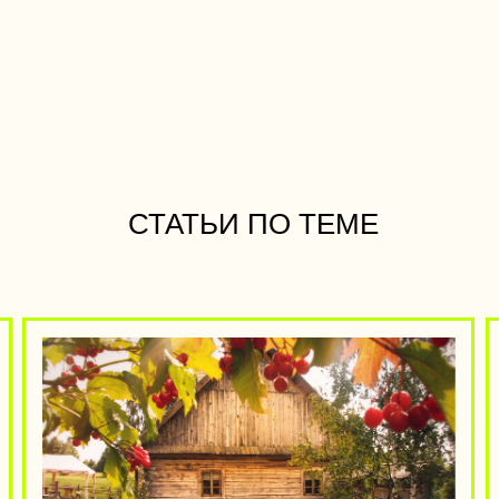
СТАТЬИ ПО ТЕМЕ
 МУЗЕЕВ БЕЛАРУСИ, В КОТОРЫХ
ТЕРРАСЫ,
ЕЙСТВИТЕЛЬНО ЕСТЬ АУТЕНТИКА
ОТКРЫТЫМ
о места, куда стоит ехать не ради галочки, а
Мы собрали з
ади настоящего путешествия в прошлое.
окрестностей
подольше.
ЧИТАТЬ СТАТЬЮ