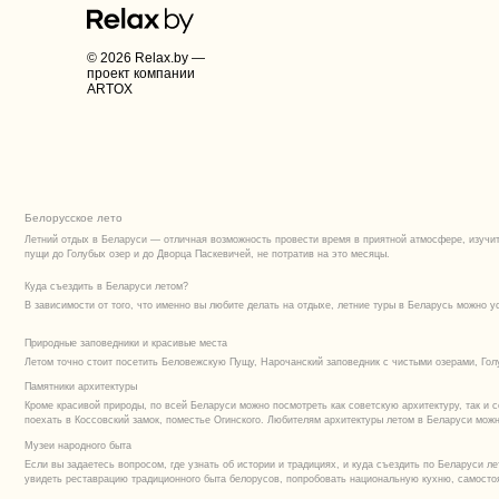
Летом точно стоит посетить Беловежскую Пущу, Нарочанский заповедник с чистыми озерами, Голубые озера. Е
Памятники архитектуры
Кроме красивой природы, по всей Беларуси можно посмотреть как советскую архитектуру, так и сохранившие
поехать в Коссовский замок, поместье Огинского. Любителям архитектуры летом в Беларуси можно съездить в 
Музеи народного быта
Если вы задаетесь вопросом, где узнать об истории и традициях, и куда съездить по Беларуси летом недале
увидеть реставрацию традиционного быта белорусов, попробовать национальную кухню, самостоятельно выко
Отдых с детьми в Беларуси
В Беларуси удобно путешествовать с детьми. В нашем каталоге вы найдете усадьбы, коттеджи, дома на сутки
В любом городе Беларуси вы также найдете кафе, рестораны национальной белорусской кухни, сможете попро
историческим улочкам или активно провести лето, попробовав сапбординг по извилистой белорусской реке ил