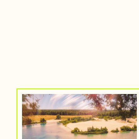
ВЫ НЕ ПОВЕРИТЕ, ЧТО ЭТИ 7 ЛОКАЦИЙ
7
НАХОДЯТСЯ В БЕЛАРУСИ
Д
Иногда Беларусь удивляет так, что мозг пару
Эт
секунд отказывается верить глазам.
р
ЧИТАТЬ СТАТЬЮ