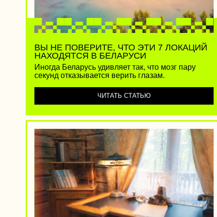
МУЗЕИ, КОТОРЫЕ РАНЬШЕ БЫЛИ
С
ДОМАМИ ИЗВЕСТНЫХ БЕЛОРУСОВ
М
Собрали дома-музеи известных белорусов и
П
людей, тесно связанных с нашей страной.
м
ЧИТАТЬ СТАТЬЮ