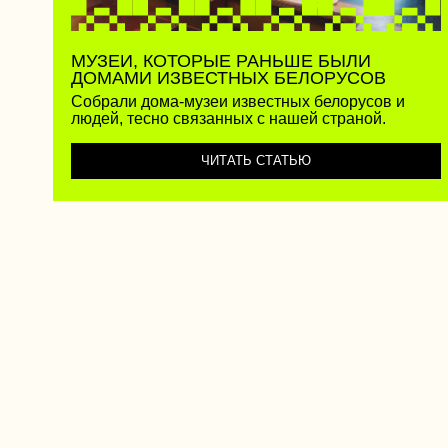
© 2026 Relax.by —
проект компании
ARTOX
Белорусское лето
Летний отдых в Беларуси — отличная возможность провести время в приятной атмосфере, изучить блюда бело
пущи до Голубых озер и до Дворца Паскевичей, не потратив на это месяцы.
Куда съездить в Беларуси летом?
В зависимости от того, что именно вы любите делать на отдыхе, летние туры в Беларусь можно условно разде
Природные заповедники и красивые места