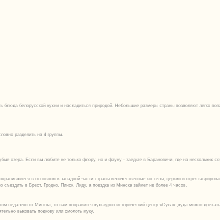
сли вы любите не только флору, но и фауну - заедьте в Барановичи, где на нескольких сотнях гектаров находится
ся в основном в западной части страны величественные костелы, церкви и отреставрированные дворцы и замки. К
Брест, Гродно, Пинск, Лиду, а поездка из Минска займет не более 4 часов.
ко от Минска, то вам понравится культурно-исторический центр «Сула» ,куда можно доехать на автобусе и маршрут
вать подкову или смолоть муку.
 с детскими и спортивными площадками, список веревочных городков, пейнтбольных клубов и других развлечений, 
бовать национальные блюда и напитки. Летний отдых Беларуси — отличное решение для того, чтобы перезагрузить
и сыграв в пейнтбол или лазертаг в большой компании.