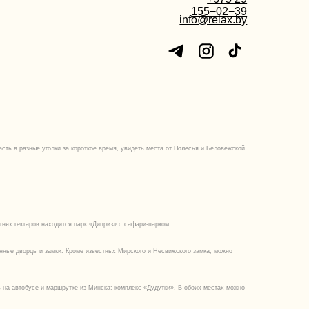
 парк «Диприз» с сафари-парком.
роме известных Мирского и Несвижского замка, можно
ке из Минска; комплекс «Дудутки». В обоих местах можно
которые подойдут семьям с детьми.
ся на берегу красивейших озер, побродить по