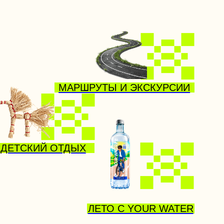
МАРШРУТЫ И ЭКСКУРСИИ
ОТДЫХ
ЛЕТО С YOUR WATER