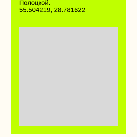
СОБОР ВОЗНЕСЕНИЯ
ПРЕСВЯТОЙ ДЕВЫ
МАРИИ В ПИНСКЕ
Величественный барочный
храм 1706–1730 годов является
частью бывшего монастыря
францисканцев. Именно здесь
находится самый старый
действующий орган в стране. В
храме хранится картина
«Пинская Мадонна» Альфреда
Ремера и уникальные фрески.
52.112972, 26.108384