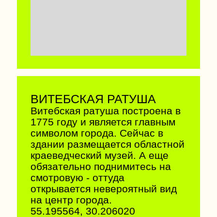
БРЕСТСКАЯ КРЕПОСТЬ
Брестская крепость —
легендарный мемориальный
комплекс, расположенный
на четырех островах,
образованных реками
Западный Буг и Мухавец.
Гарнизон крепости (около 9
тыс. человек) в течение 28 дней
героически оборонялся
в условиях нехватки воды,
продовольствия и боеприпасов.
52.083315, 23.659571