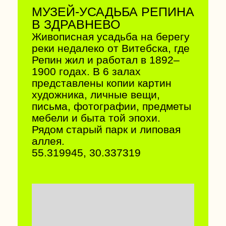
КОСТЕЛ В МИОРАХ
Потрясающий пример
неоготической архитектуры
начала XX века (1907 г.),
построенный из красного
кирпича. Расположен на берегу
озера, внутри хранятся иконы
XIX века.
55.614580, 27.629972