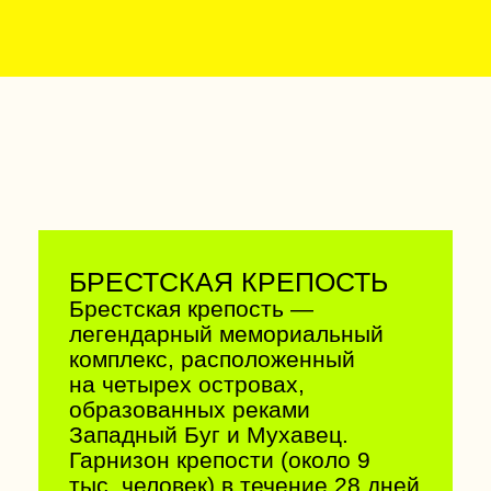
того года ни разу не
перестраивался. Сегодня это
старейший костел Беларуси.
Белокаменное здание
возведено в стиле поздней
готики.
53.334954, 26.364961
МУЗЕЙ-УСАДЬБА