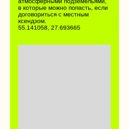
МОНАСТЫРЬ В ПОЛОЦКЕ
Древнейший центр
православия в Беларуси. В
Спасо-Преображенском храме
XII века можно увидеть самые
старые в Беларуси фрески,
также в монастыре хранятся
мощи святой Евфросинии
Полоцкой.
55.504219, 28.781622