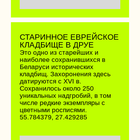
МУЗЕЙ
КНИГОПЕЧАТАНИЯ
ПОЛОЦК
Единственный в стране музей,
посвященный истории
письменности и книги.
Находится в старинном здании
бывшей школы Богоявленского
монастыря XVIII века. Здесь 15
залов, один из которых —
атмосферный зал-библиотека.
55.484052, 28.767940