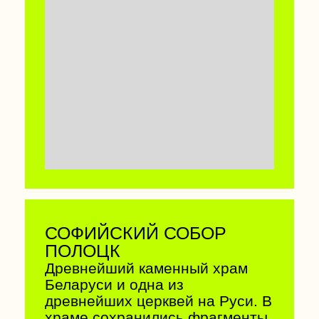
КОСТЕЛ В СЛОБОДКЕ
Невероятная неоготика из
белого кирпича, а внутри
нетипичные для Беларуси
росписи в испано-
португальском стиле. Если вы
будете в храме в солнечный
день — впечатлитесь игрой
света, которую создают
витражи.
55.686095, 27.183421