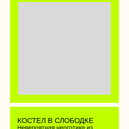
КОСТЕЛ В ГЛУБОКОМ С
ПОДЗЕМЕЛЬЯМИ
Потрясающий воображение
памятник архитектуры позднего
барокко и «виленского
барокко», перестроенный в
1902–1908 г. Славится иконой
Божьей Матери XVII века и
атмосферными подземельями,
в которые можно попасть, если
договориться с местным
ксендзом.