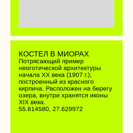
КОСТЕЛ В ВИДЗАХ
Один из самых высоких храмов
Беларуси - 59 метров.
Неоготический костел
достроили в 1914 году, он до
сих пор хранит в стенах
снаряды Первой мировой
войны. Имейте в виду, что
здесь за символическую плату
можно подняться на одну из
башен.
55.394351, 26.627045