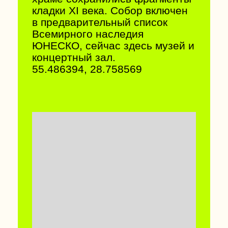
ГОРА МАЯК В БРАСЛАВЕ
Одна из главных смотровых
площадок Национального парка
«Браславские озера». Это
ледниковый холм высотой 174
м над уровнем моря.
Невероятный вид на озера
Снуды и Струсто, а также на
исторические костелы региона.
55.719817, 27.055291