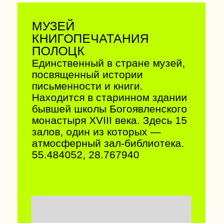
УСАДЬБА НЕМЦЕВИЧЕЙ
В СКОКАХ
Ламповая усадьба,
построенная в 1770-х г., и
сочетающая в себе черты
барокко и классицизма. Некогда
это было родовое имение
шляхетского рода, а сейчас
музей с богатыми интерьерами
в лучших традициях
исторических сериалов.
52.155804, 23.637913