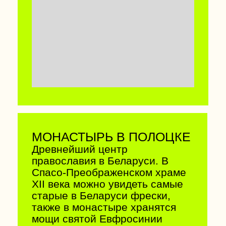
неоготики XIX века,
построенный в 1838–1850 г.
Здание чем-то напоминает
средневековый замок: у него 12
башен, символизирующих
месяцы года, и 132 помещения
с уникальным дизайном. При
дворце есть ресторан и отель.
52.765595, 25.121645