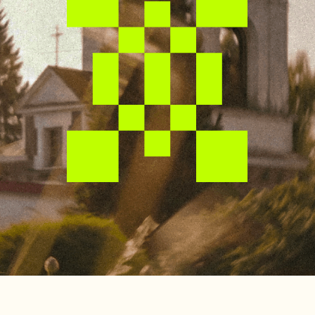
Вместе с нашей командой
ты увидишь достопримечательности
Беларуси с другой стороны:
мы покажем ее наследие гордо, ярко
и без шаблонов. От величественных
замков и средневековых крепостей
до живописных природных уголков
и современных архитектурных
шедевров — каждый найдет свое
Кликай на область и
выбирай, куда поедешь