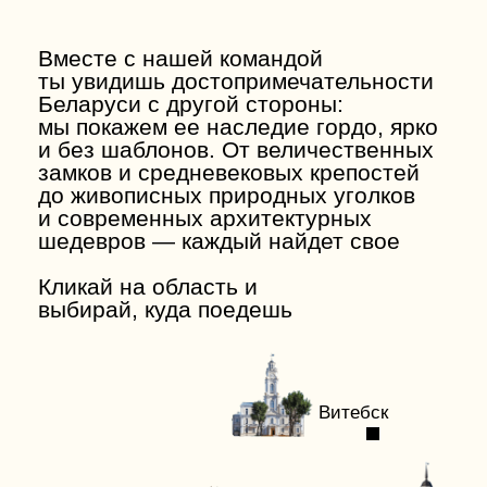
Витебск
Могилев
Гродно
Минск
Гомель
Брест