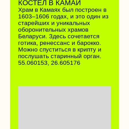
резиденцией канцлера ВКЛ
Льва Сапеги и какое-то время
здесь даже хранилась казна
ВКЛ.
52.861394, 24.896075
ДВОРЕЦ ПУСЛОВСКИХ В
КОССОВО
Блистательный пример