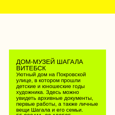
художника, личные вещи,
письма, фотографии, предметы
мебели и быта той эпохи.
Рядом старый парк и липовая
аллея.
55.319945, 30.337319
СОФИЙСКИЙ СОБОР
ПОЛОЦК