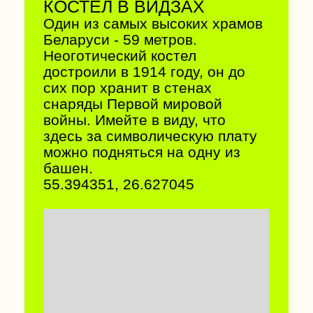
ВИТЕБСКАЯ РАТУША
Витебская ратуша построена в
1775 году и является главным
символом города. Сейчас в
здании размещается областной
краеведческий музей. А еще
обязательно поднимитесь на
смотровую - оттуда
открывается невероятный вид
на центр города.
55.195564, 30.206020