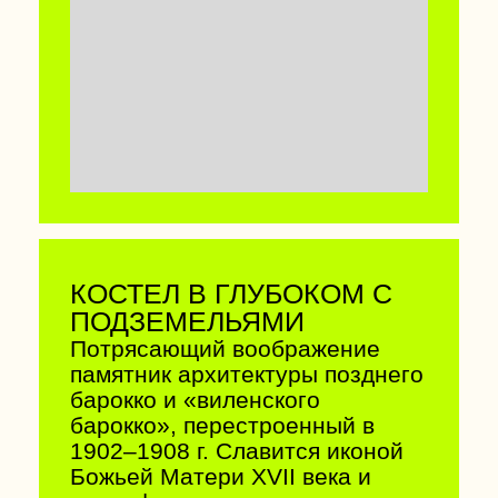
КОСТЕЛ В КАМАИ
Храм в Камаях был построен в
1603–1606 годах, и это один из
старейших и уникальных
оборонительных храмов
Беларуси. Здесь сочетается
готика, ренессанс и барокко.
Можно спуститься в крипту и
послушать старинный орган.
55.060153, 26.605176