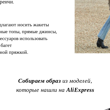
тренчи.
длагают носить жакеты
чные топы, прямые джинсы,
сессуаров использовать
-багет
вной пряжкой.
Собираем образ
из моделей,
которые нашли на
AliExpress