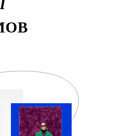
Ы
МОВ