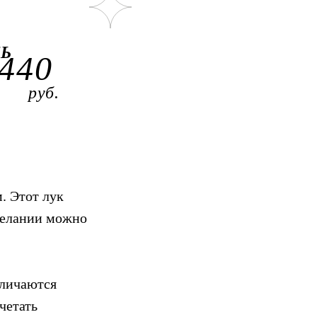
Ь
440
руб.
. Этот лук
 желании можно
тличаются
четать