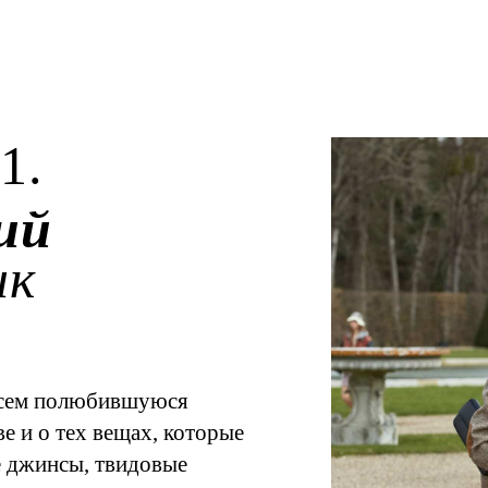
1.
ий
ик
всем полюбившуюся
е и о тех вещах, которые
е джинсы, твидовые