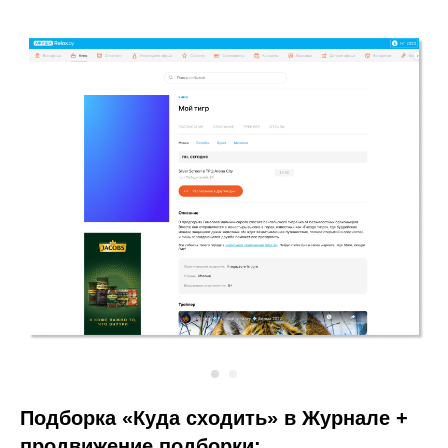
Подборка «Куда сходить» в Журнале +
продвижение подборки:
- e-mail рассылка
- stories Instagram Relax.by
- stories Instagram Афиша Relax.by
- пост Telegram Relax.by
- push-уведомление в моб прилож
Стоимость
— 450 BYN
Оставить заявку